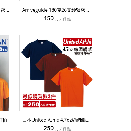
SORONACOOL 頂級重磅寬版落肩涼感抗菌T恤 SR230
Arriveguide 180克26支紗緊密賽洛紡頂級精梳棉T恤 AG18000
150
元
／件起
T恤
日本United Athle 4.7oz絲綢觸感吸濕排汗短袖T恤(不易昇華) 3508801
250
元
／件起