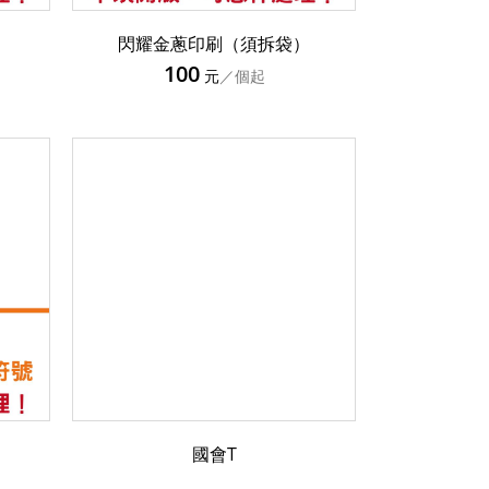
）
閃耀金蔥印刷（須拆袋）
100
元
／個起
國會T