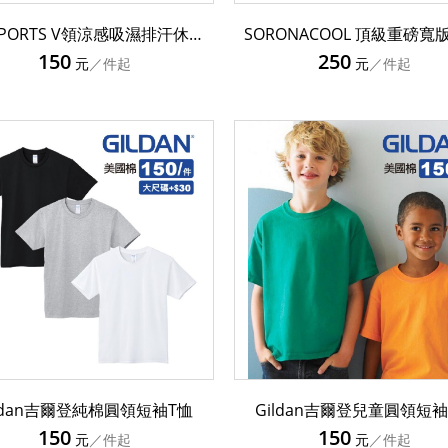
CP SPORTS V領涼感吸濕排汗休閒短袖T恤 CP104
150
250
元
／件起
元
／件起
ildan吉爾登純棉圓領短袖T恤
Gildan吉爾登兒童圓領短袖
150
150
元
／件起
元
／件起