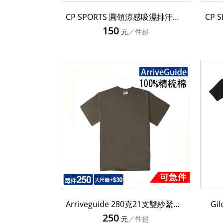
CP SPORTS 圓領涼感吸濕排汗休閒短袖T恤 CP101
150
元
／件起
Arriveguide 280克21支雙紗緊密賽洛紡重磅落肩精梳棉T恤 AG28000
G
250
元
／件起