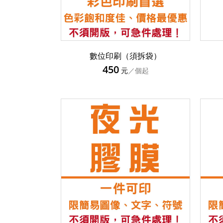
數位印刷（須拆袋）
450
元
／個起