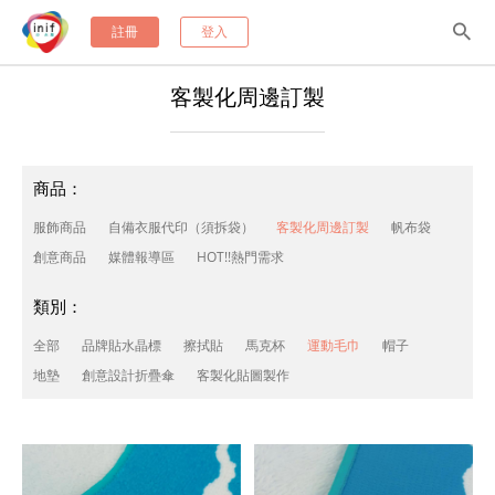
註冊
登入
客製化周邊訂製
商品：
服飾商品
自備衣服代印（須拆袋）
客製化周邊訂製
帆布袋
創意商品
媒體報導區
HOT!!熱門需求
類別：
全部
品牌貼水晶標
擦拭貼
馬克杯
運動毛巾
帽子
地墊
創意設計折疊傘
客製化貼圖製作