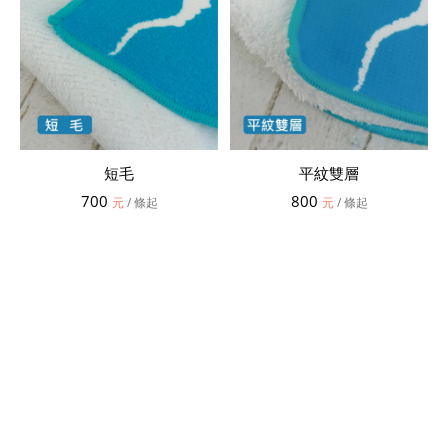
短毛
平紋雙層
700
800
元
/ 條起
元
/ 條起