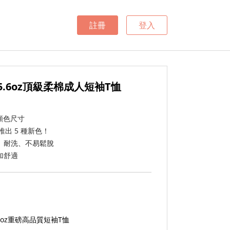
註冊
登入
le 5.6oz頂級柔棉成人短袖T恤
顏色尺寸
推出 5 種新色！
、耐洗、不易鬆脫
加舒適
 5.6oz重磅高品質短袖T恤