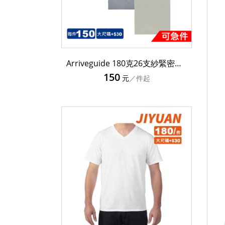
Arriveguide 180克26支紗緊密賽洛紡頂級精梳棉T恤 AG18000
150
元
／件起