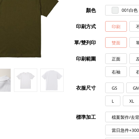
顏色
001白色
印刷方式
印刷
單/雙列印
雙面
印刷範圍
正面
右袖
衣服尺寸
GS
G
L
XL
標準加工
檔案製作/去背
當日急件+30