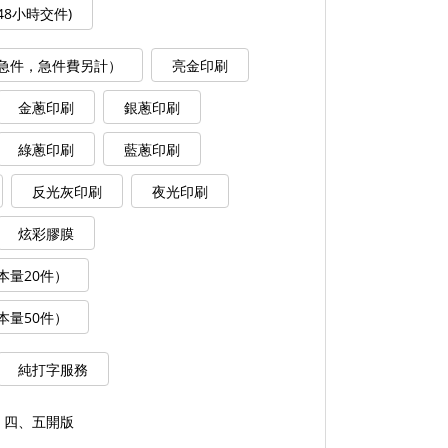
48小時交件)
急件，急件費另計）
亮金印刷
金蔥印刷
銀蔥印刷
綠蔥印刷
藍蔥印刷
反光灰印刷
夜光印刷
炫彩膠膜
本量20件）
本量50件）
純打字服務
、四、五開版