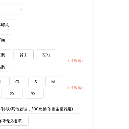
不印刷
單面
左胸
背面
左袖
(可複選)
右胸
M
GL
S
M
(可複選)
2XL
3XL
/排版/其他處理，300元起(依圖案複雜度)
0(視情況接單)