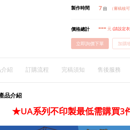
7
製作時間
（審稿核可
日
---
價格總計
元
(請設定
立即詢價下單
加購
品介紹
訂購流程
完稿須知
售後服務
產品介紹
★UA系列不印製最低需購買3