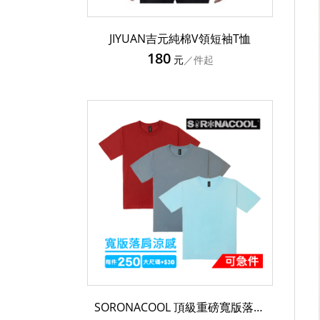
JIYUAN吉元純棉V領短袖T恤
180
元
／件起
SORONACOOL 頂級重磅寬版落肩涼感抗菌T恤 SR230