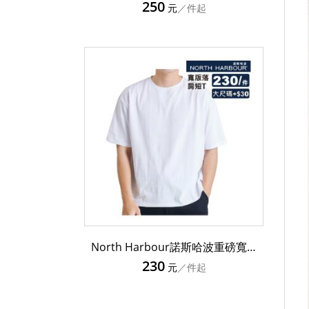
250
元
／件起
North Harbour諾斯哈波重磅寬版落肩T恤 5000
230
元
／件起