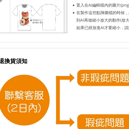
置入在AI編輯檔內的圖片(pn
在製作這些點陣圖檔的時候，
到AI再做縮小放大的動作(
如果已經放進AI才要縮小，請
退換貨須知