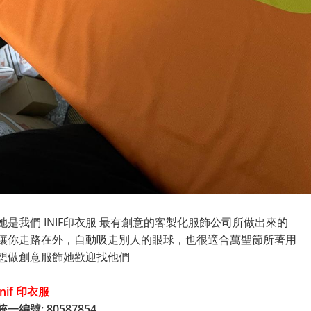
她是我們 INIF印衣服 最有創意的客製化服飾公司所做出來的
讓你走路在外，自動吸走別人的眼球，也很適合萬聖節所著用
想做創意服飾她歡迎找他們
inif 印衣服
(巧昱服飾設計有限公司)
統一編號:
80587854