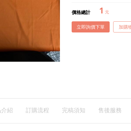
1
價格總計
元
立即詢價下單
加購
品介紹
訂購流程
完稿須知
售後服務