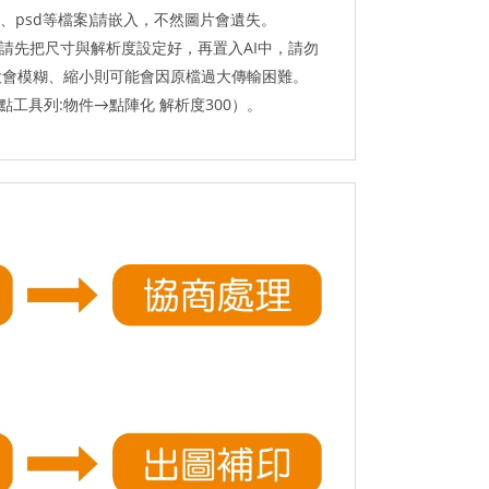
g、psd等檔案)請嵌入，不然圖片會遺失。
請先把尺寸與解析度設定好，再置入AI中，請勿
放大會模糊、縮小則可能會因原檔過大傳輸困難。
點工具列:物件→點陣化 解析度300）。