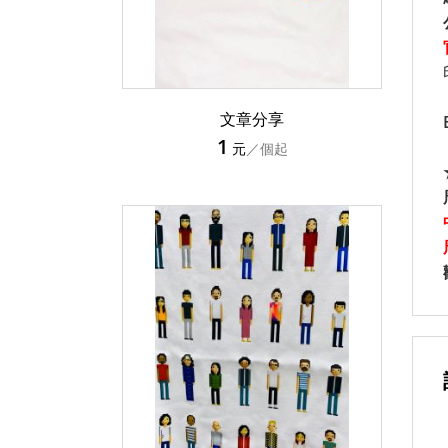
文章分享
1
元
／個起