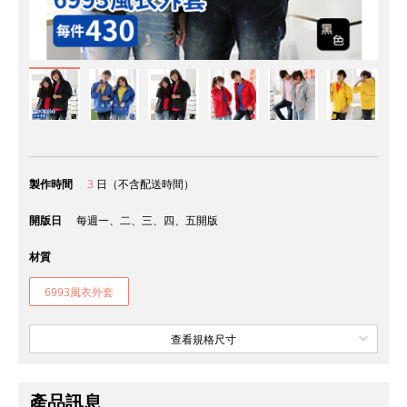
製作時間
3
日（不含配送時間）
開版日
每週一、二、三、四、五開版
材質
6993風衣外套
查看規格尺寸
產品訊息