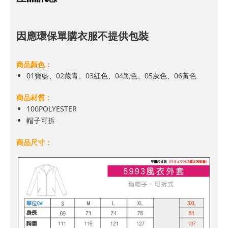
因應環保單購衣服不提供包裝
商品顏色：
01寶藍、02藏青、03紅色、04黑色、05灰色、06黃
商品材質：
100POLYESTER
帽子可拆