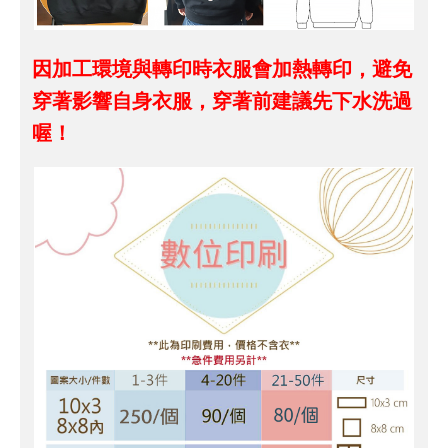
因加工環境與轉印時衣服會加熱轉印，
穿著影響自身衣服，穿著前建議先下水