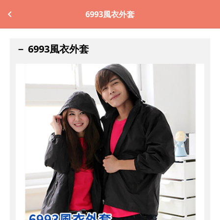
6993風衣外套
－ 6993風衣外套